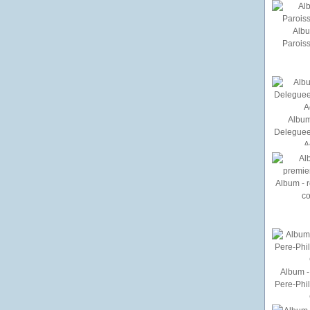
Albu
Paroiss
Album
Deleguee
A
Album - r
c
Album - 
Pere-Phi