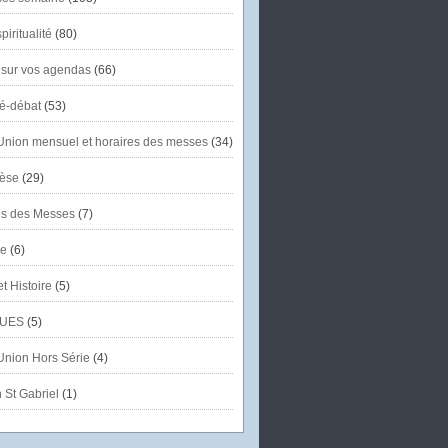
piritualité
(80)
 sur vos agendas
(66)
té-débat
(53)
'Union mensuel et horaires des messes
(34)
èse
(29)
es des Messes
(7)
se
(6)
et Histoire
(5)
UES
(5)
'Union Hors Série
(4)
 St Gabriel
(1)