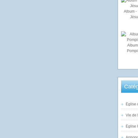
Album - 
Jésu
Album
Pompi
Catég
Eglise 
Vie de 
Eglise 
Annonc