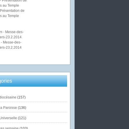
Présentation de
s au Temple
 - Messe-des-
ers-23.2.2014
ories
diocésaine
(157)
la Paroisse
(136)
Universelle
(121)
es semaine
(103)