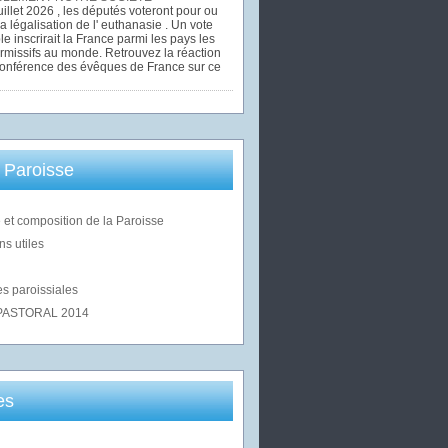
uillet 2026 , les députés voteront pour ou
la légalisation de l' euthanasie . Un vote
le inscrirait la France parmi les pays les
rmissifs au monde. Retrouvez la réaction
Conférence des évêques de France sur ce
 Paroisse
 et composition de la Paroisse
ns utiles
s paroissiales
PASTORAL 2014
es