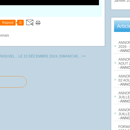
Janvier 2
Repost
0
Artic
genais
ANNON
2026 -
- ANNO
NOUVEL...
LE 15 DÉCEMBRE 2024, DIMANCHE... >>
ANNON
AOUT 2
- ANNO
ANNON
02 AOU
- ANNO
ANNON
JUILLE
- ANNO
ANNON
JUILLE
- ANNO
FORMA