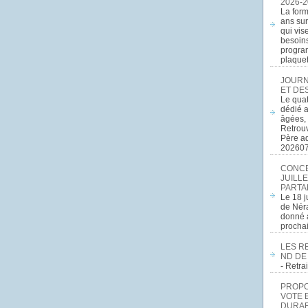
2026-2
La form
ans sur
qui vis
besoins
program
plaquett
JOURN
ET DE
Le quat
dédié a
âgées, 
Retrouv
Père a
20260
CONCE
JUILLE
PARTA
Le 18 j
de Néra
donné a
procha
LES R
ND DE
- Retr
PROPOS
VOTE 
DURAB