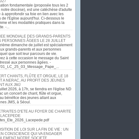
027
ation fondamentale (proposée tous les 2
 notre diocèse), est une catéchèse d'adulte
e à approfondir sa foie en lien avec les
 de l'Eglise aujourd'hui. Ci-dessous le
me et les modalités pratiques dans la
e. -...
EE MONDIALE DES GRANDS-PARENTS
S PERSONNES ÂGEES LE 28 JUILLET
rième dimanche de juillet est spécialement
ux grands-parents et aux personnes
quel que soit leur parcours de vie.
ez à cette occasion le message du Saint
dressé aux personnes âgées. -
701_LC_25_03_Message_Pape_...
RT CHANTS, FLÛTE ET ORGUE, LE 18
T A NERAC, AU PROFIT DES JEUNES
NT AUX JMJ
uillet 2026, à 17h, se tiendra en l'église ND
c un concert de chant, flûte et orgue,
u bénéfice des jeunes allant aux
ines JMS, à Séoul.
ETRAITES D'ETE AU FOYER DE CHARITE
 LACEPEDE
aites_Ete_2026_Lacepede.pdf
ITION DE LOI SUR LA FIN DE VIE : UN
EN CONSCIENCE QUI VA ENGAGER
LEMENT NOTRE SOCIETE