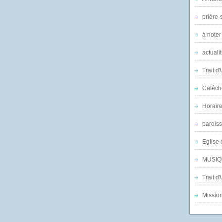
prière-s
à noter
actuali
Trait d
Catéch
Horair
parois
Eglise 
MUSIQ
Trait d
Mission