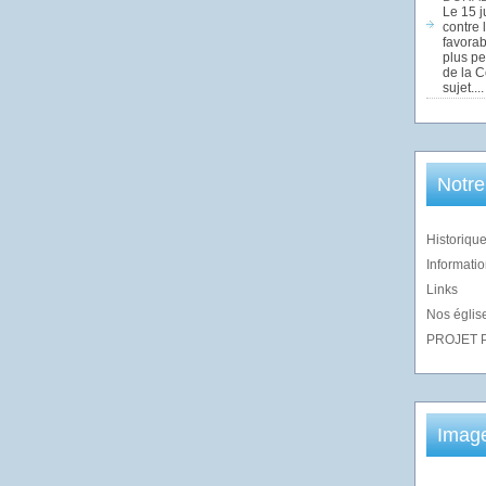
Le 15 j
contre 
favorab
plus pe
de la 
sujet....
Notre
Historique
Informatio
Links
Nos église
PROJET 
Imag