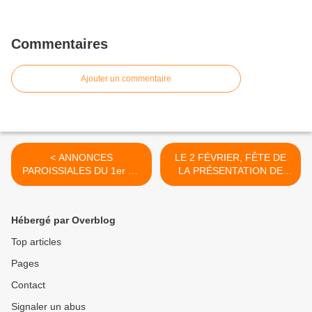
Commentaires
Ajouter un commentaire
< ANNONCES
LE 2 FÉVRIER, FÊTE DE
PAROISSIALES DU 1er AU
LA PRÉSENTATION DE
9 FÉVRIER 2025 -
JÉSUS AU TEMPLE MAIS
SEMAINE 6
AUSSI ... LA CHANDELEUR
ET AUSSI ... UNE
Hébergé par Overblog
JOURNÉE POUR LA VIE
CONSACRÉE >
Top articles
Pages
Contact
Signaler un abus