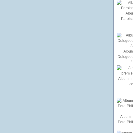
Albu
Paroiss
Album
Deleguee
A
Album - r
c
Album - 
Pere-Phi