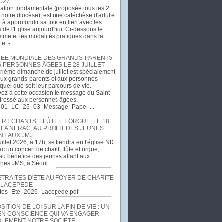
027
ation fondamentale (proposée tous les 2
 notre diocèse), est une catéchèse d'adulte
e à approfondir sa foie en lien avec les
 de l'Eglise aujourd'hui. Ci-dessous le
me et les modalités pratiques dans la
e. -...
EE MONDIALE DES GRANDS-PARENTS
S PERSONNES ÂGEES LE 28 JUILLET
rième dimanche de juillet est spécialement
ux grands-parents et aux personnes
quel que soit leur parcours de vie.
ez à cette occasion le message du Saint
dressé aux personnes âgées. -
701_LC_25_03_Message_Pape_...
RT CHANTS, FLÛTE ET ORGUE, LE 18
T A NERAC, AU PROFIT DES JEUNES
NT AUX JMJ
uillet 2026, à 17h, se tiendra en l'église ND
c un concert de chant, flûte et orgue,
u bénéfice des jeunes allant aux
ines JMS, à Séoul.
ETRAITES D'ETE AU FOYER DE CHARITE
 LACEPEDE
aites_Ete_2026_Lacepede.pdf
ITION DE LOI SUR LA FIN DE VIE : UN
EN CONSCIENCE QUI VA ENGAGER
LEMENT NOTRE SOCIETE