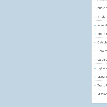
prière-s
à noter
actuali
Trait d
Catéch
Horair
parois
Eglise 
MUSIQ
Trait d
Mission