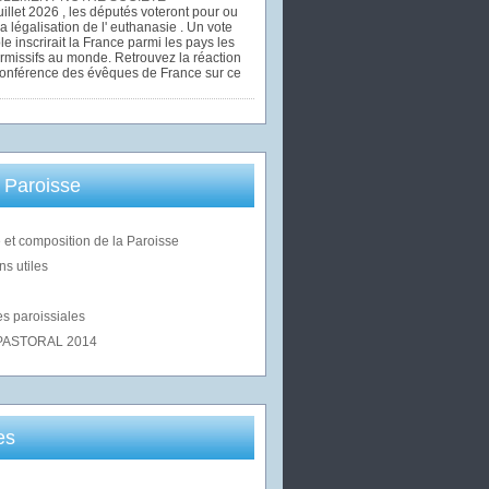
uillet 2026 , les députés voteront pour ou
la légalisation de l' euthanasie . Un vote
le inscrirait la France parmi les pays les
rmissifs au monde. Retrouvez la réaction
Conférence des évêques de France sur ce
 Paroisse
 et composition de la Paroisse
ns utiles
s paroissiales
PASTORAL 2014
es