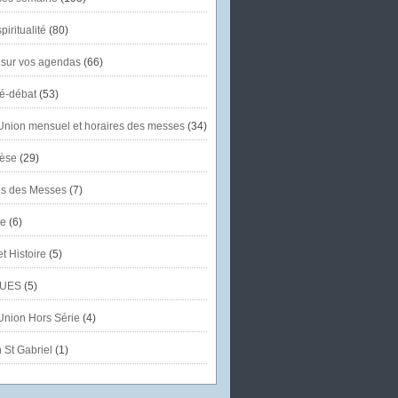
piritualité
(80)
 sur vos agendas
(66)
té-débat
(53)
'Union mensuel et horaires des messes
(34)
èse
(29)
es des Messes
(7)
se
(6)
et Histoire
(5)
UES
(5)
'Union Hors Série
(4)
 St Gabriel
(1)