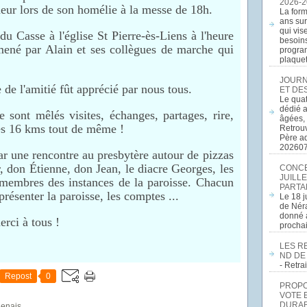
2026-2
ur lors de son homélie à la messe de 18h.
La form
ans sur
qui vis
 Casse à l'église St Pierre-ès-Liens à l'heure
besoins
ené par Alain et ses collègues de marche qui
program
plaquett
JOURN
 de l'amitié fût apprécié par nous tous.
ET DE
Le quat
dédié a
sont mêlés visites, échanges, partages, rire,
âgées, 
des 16 kms tout de même !
Retrouv
Père a
20260
ar une rencontre au presbytère autour de pizzas
, don Étienne, don Jean, le diacre Georges, les
CONCE
JUILLE
s membres des instances de la paroisse. Chacun
PARTA
présenter la paroisse, les comptes ...
Le 18 j
de Néra
donné a
rci à tous !
procha
LES R
ND DE
- Retr
Repost
0
PROPOS
VOTE 
DURAB
genais