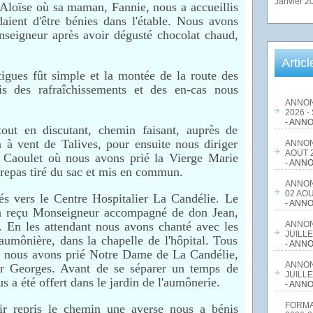
Janvier 2
Aloïse où sa maman, Fannie, nous a accueillis
aient d'être bénies dans l'étable. Nous avons
seigneur après avoir dégusté chocolat chaud,
Artic
tigues fût simple et la montée de la route des
is des rafraîchissements et des en-cas nous
ANNON
2026 -
- ANNO
out en discutant, chemin faisant, auprès de
à vent de Talives, pour ensuite nous diriger
ANNON
AOUT 2
u Caoulet où nous avons prié la Vierge Marie
- ANNO
 repas tiré du sac et mis en commun.
ANNON
02 AOU
és vers le Centre Hospitalier La Candélie. Le
- ANNO
t a reçu Monseigneur accompagné de don Jean,
 En les attendant nous avons chanté avec les
ANNON
JUILLE
aumônière, dans la chapelle de l'hôpital. Tous
- ANNO
 nous avons prié Notre Dame de La Candélie,
ANNON
par Georges. Avant de se séparer un temps de
JUILLE
s a été offert dans le jardin de l'aumônerie.
- ANNO
FORMA
ir repris le chemin une averse nous a bénis