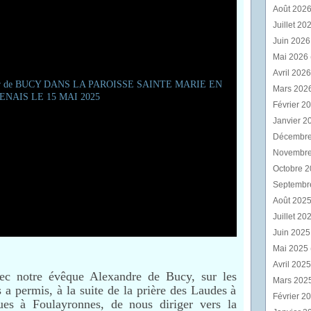
Août 202
Juillet 20
Juin 202
Mai 2026
Avril 202
Mars 202
Février 2
Janvier 2
Décembr
Novembr
Octobre 
Septembr
Août 202
Juillet 20
Juin 202
Mai 2025
Avril 202
ec notre évêque Alexandre de Bucy, sur les
Mars 202
 a permis, à la suite de la prière des Laudes à
Février 2
gues à Foulayronnes, de nous diriger vers la