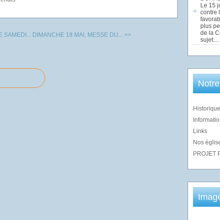
Le 15 j
contre 
favorab
plus pe
de la 
 SAMEDI...
DIMANCHE 18 MAI, MESSE DU... >>
sujet....
Notre
Historique
Informatio
Links
Nos église
PROJET 
Imag