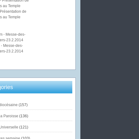
Présentation de
s au Temple
 - Messe-des-
ers-23.2.2014
ories
diocésaine
(157)
la Paroisse
(136)
Universelle
(121)
es semaine
(103)