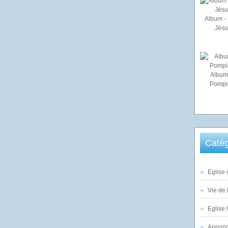
Album - 
Jésu
Album
Pompi
Catég
Eglise 
Vie de 
Eglise 
Annonc